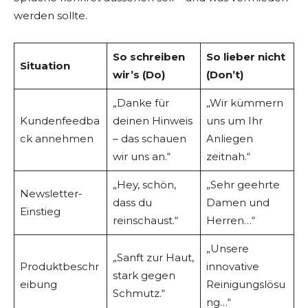
werden sollte.
So schreiben
So lieber nicht
Situation
wir’s (Do)
(Don’t)
„Danke für
„Wir kümmern
Kundenfeedba
deinen Hinweis
uns um Ihr
ck annehmen
– das schauen
Anliegen
wir uns an.“
zeitnah.“
„Hey, schön,
„Sehr geehrte
Newsletter-
dass du
Damen und
Einstieg
reinschaust.“
Herren…“
„Unsere
„Sanft zur Haut,
Produktbeschr
innovative
stark gegen
eibung
Reinigungslösu
Schmutz.“
ng…“