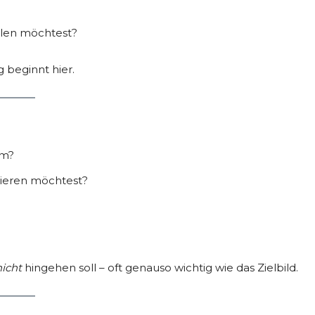
eilen möchtest?
g beginnt hier.
um?
tieren möchtest?
nicht
hingehen soll – oft genauso wichtig wie das Zielbild.