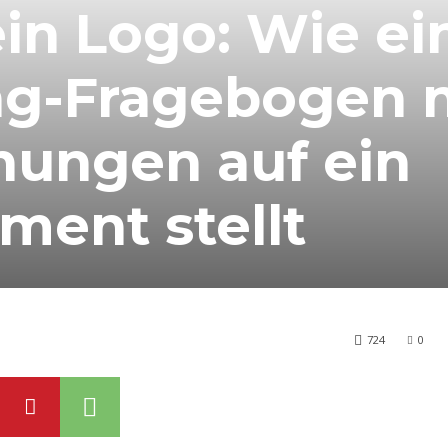
ein Logo: Wie ei
ng-Fragebogen 
ungen auf ein
ment stellt
724
0