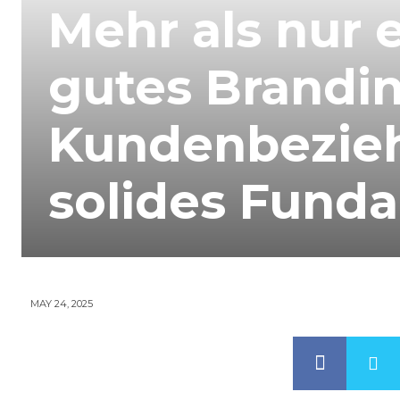
Mehr als nur 
gutes Brandi
Kundenbezieh
solides Funda
MAY 24, 2025