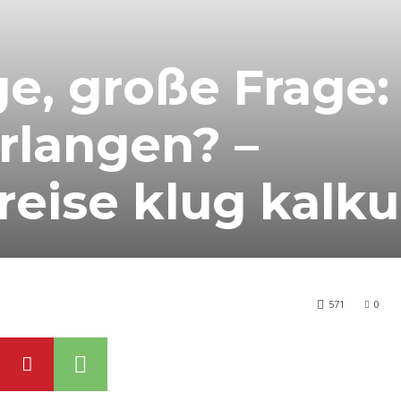
ge, große Frage:
verlangen? –
ise klug kalkul
571
0