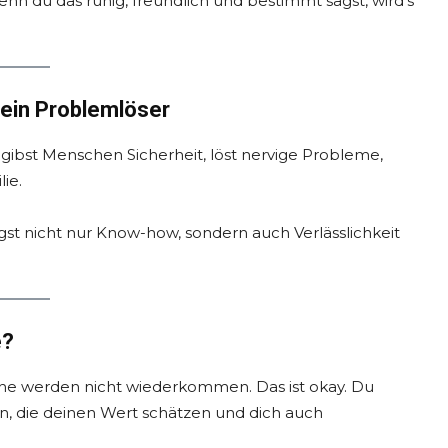
wenn du das ruhig, freundlich und bestimmt sagst, wird’s
 ein Problemlöser
u gibst Menschen Sicherheit, löst nervige Probleme,
ie.
gst nicht nur Know-how, sondern auch Verlässlichkeit
e?
che werden nicht wiederkommen. Das ist okay. Du
n, die deinen Wert schätzen und dich auch