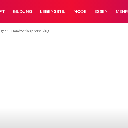
FT
BILDUNG
LEBENSSTIL
MODE
ESSEN
MEH
angen? – Handwerkerpreise klug...